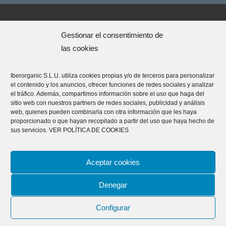
Programa amigos
Gestionar el consentimiento de
Aviso Legal
las cookies
Condiciones generales
Política de Privacidad
Iberorganic S.L.U. utiliza cookies propias y/o de terceros para personalizar
Política de cookies
el contenido y los anuncios, ofrecer funciones de redes sociales y analizar
Política de devoluciones
el tráfico. Además, compartimos información sobre el uso que haga del
sitio web con nuestros partners de redes sociales, publicidad y análisis
Plataforma Resolución de Litigios
web, quienes pueden combinarla con otra información que les haya
proporcionado o que hayan recopilado a partir del uso que haya hecho de
Iberorganic S.L.U – Av. del Ecuador 85, bajo, 46025 Valencia
sus servicios.
VER POLÍTICA DE COOKIES
– Tel: 96 364 16 15 / 652 057 407
Aceptar cookies
Denegar
Configurar