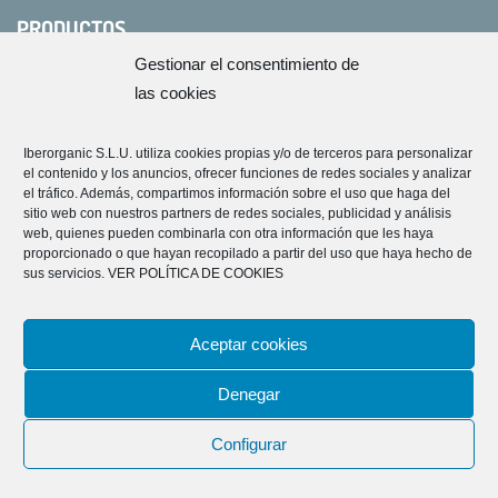
PRODUCTOS
Hidrogenadores de agua
Gestionar el consentimiento de
Cuidado Personal
las cookies
Spray Hidrogenador Hunza
Ducha terapéutica
Iberorganic S.L.U. utiliza cookies propias y/o de terceros para personalizar
el contenido y los anuncios, ofrecer funciones de redes sociales y analizar
Botella eco 500ml
el tráfico. Además, compartimos información sobre el uso que haga del
Filtración y Descalcificación
sitio web con nuestros partners de redes sociales, publicidad y análisis
web, quienes pueden combinarla con otra información que les haya
Fuente de Agua Biomineral
proporcionado o que hayan recopilado a partir del uso que haya hecho de
Jarra de agua alcalina
sus servicios.
VER POLÍTICA DE COOKIES
Ósmosis inversa Hidrolux FD
Limpieza con ozono
Aceptar cookies
Hidrolux Optimal, Sistema de Limpieza con Oxígeno Activo
Generador Profesional en aire y agua
Denegar
REDES SOCIALES
Configurar